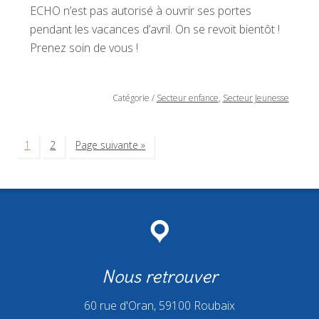
ECHO n’est pas autorisé à ouvrir ses portes
pendant les vacances d’avril. On se revoit bientôt !
Prenez soin de vous !
Catégorie
/
Secteur enfance
,
Secteur Jeunesse
1
2
Page suivante »
Nous retrouver
60 rue d'Oran, 59100 Roubaix