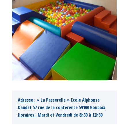
Adresse :
 « La Passerelle » Ecole Alphonse 
Daudet 57 rue de la conférence 59100 Roubaix
Horaires :
 Mardi et Vendredi de 8h30 à 12h30